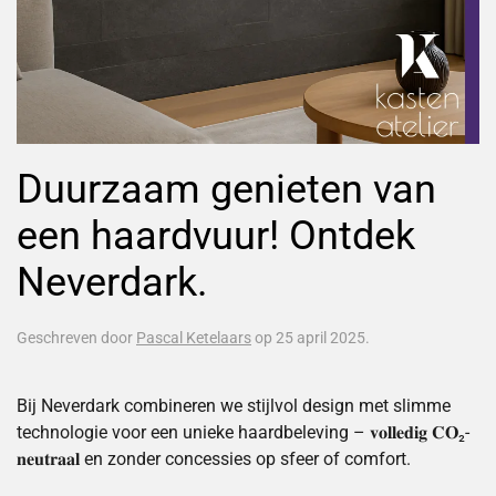
Duurzaam genieten van
een haardvuur! Ontdek
Neverdark.
Geschreven door
Pascal Ketelaars
op
25 april 2025
.
Bij Neverdark combineren we stijlvol design met slimme
technologie voor een unieke haardbeleving – 𝐯𝐨𝐥𝐥𝐞𝐝𝐢𝐠 𝐂𝐎₂-
𝐧𝐞𝐮𝐭𝐫𝐚𝐚𝐥 en zonder concessies op sfeer of comfort.