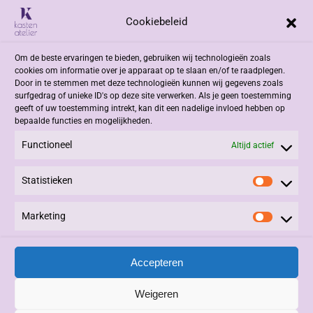
Cookiebeleid
Adres
Om de beste ervaringen te bieden, gebruiken wij technologieën zoals
Jacob Romenweg 2
cookies om informatie over je apparaat op te slaan en/of te raadplegen.
6042 EZ Roermond
Door in te stemmen met deze technologieën kunnen wij gegevens zoals
surfgedrag of unieke ID's op deze site verwerken. Als je geen toestemming
geeft of uw toestemming intrekt, kan dit een nadelige invloed hebben op
Contact
bepaalde functies en mogelijkheden.
Functioneel
+31 (0)475 332908
Altijd actief
info@kastenatelier.nl
Statistieken
Statisti
Overige
Marketing
Marketi
Algemene Voorwaarden
Privacy Statement
Accepteren
Alle rechten voorbehouden © 2025, Kasten Atelier.
Beheer en Onderhoud:
3PDesign
|
Vivere
|
LinQxx
.
Weigeren