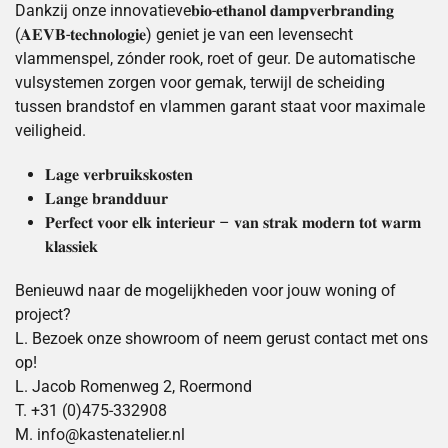
Dankzij onze innovatieve𝐛𝐢𝐨-𝐞𝐭𝐡𝐚𝐧𝐨𝐥 𝐝𝐚𝐦𝐩𝐯𝐞𝐫𝐛𝐫𝐚𝐧𝐝𝐢𝐧𝐠
(𝐀𝐄𝐕𝐁-𝐭𝐞𝐜𝐡𝐧𝐨𝐥𝐨𝐠𝐢𝐞) geniet je van een levensecht
vlammenspel, zónder rook, roet of geur. De automatische
vulsystemen zorgen voor gemak, terwijl de scheiding
tussen brandstof en vlammen garant staat voor maximale
veiligheid.
𝐋𝐚𝐠𝐞 𝐯𝐞𝐫𝐛𝐫𝐮𝐢𝐤𝐬𝐤𝐨𝐬𝐭𝐞𝐧
𝐋𝐚𝐧𝐠𝐞 𝐛𝐫𝐚𝐧𝐝𝐝𝐮𝐮𝐫
𝐏𝐞𝐫𝐟𝐞𝐜𝐭 𝐯𝐨𝐨𝐫 𝐞𝐥𝐤 𝐢𝐧𝐭𝐞𝐫𝐢𝐞𝐮𝐫 – 𝐯𝐚𝐧 𝐬𝐭𝐫𝐚𝐤 𝐦𝐨𝐝𝐞𝐫𝐧 𝐭𝐨𝐭 𝐰𝐚𝐫𝐦
𝐤𝐥𝐚𝐬𝐬𝐢𝐞𝐤
Benieuwd naar de mogelijkheden voor jouw woning of
project?
L. Bezoek onze showroom of neem gerust contact met ons
op!
L. Jacob Romenweg 2, Roermond
T. +31 (0)475-332908
M. info@kastenatelier.nl