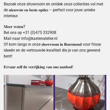
Bezoek onze showroom en ontdek onze collecties vol met
de 𝐧𝐢𝐞𝐮𝐰𝐬𝐭𝐞 𝐞𝐧 𝐛𝐞𝐬𝐭𝐞 𝐨𝐩𝐭𝐢𝐞𝐬 – perfect voor jouw unieke
interieur.
𝐌𝐞𝐞𝐫 𝐰𝐞𝐭𝐞𝐧?
Bel ons op +31 (0)475 332908
Mail naar info@kastenatelier.nl
Of kom langs in onze 𝐬𝐡𝐨𝐰𝐫𝐨𝐨𝐦 𝐢𝐧 𝐑𝐨𝐞𝐫𝐦𝐨𝐧𝐝 voor frisse
ideeën en de vertrouwde kwaliteit die je van ons gewend
bent!
𝐄𝐫𝐯𝐚𝐚𝐫 𝐳𝐞𝐥𝐟 𝐝𝐞 𝐯𝐞𝐫𝐫𝐢𝐣𝐤𝐢𝐧𝐠 𝐯𝐚𝐧 𝐨𝐧𝐬 𝐚𝐚𝐧𝐛𝐨𝐝!