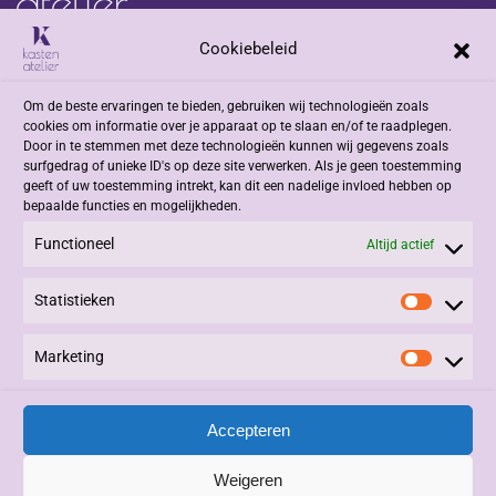
Cookiebeleid
Adres
Om de beste ervaringen te bieden, gebruiken wij technologieën zoals
Jacob Romenweg 2
cookies om informatie over je apparaat op te slaan en/of te raadplegen.
6042 EZ Roermond
Door in te stemmen met deze technologieën kunnen wij gegevens zoals
surfgedrag of unieke ID's op deze site verwerken. Als je geen toestemming
geeft of uw toestemming intrekt, kan dit een nadelige invloed hebben op
Contact
bepaalde functies en mogelijkheden.
Functioneel
+31 (0)475 332908
Altijd actief
info@kastenatelier.nl
Statistieken
Statisti
Overige
Marketing
Marketi
Algemene Voorwaarden
Privacy Statement
Accepteren
Alle rechten voorbehouden © 2025, Kasten Atelier.
Beheer en Onderhoud:
3PDesign
|
Vivere
|
LinQxx
.
Weigeren