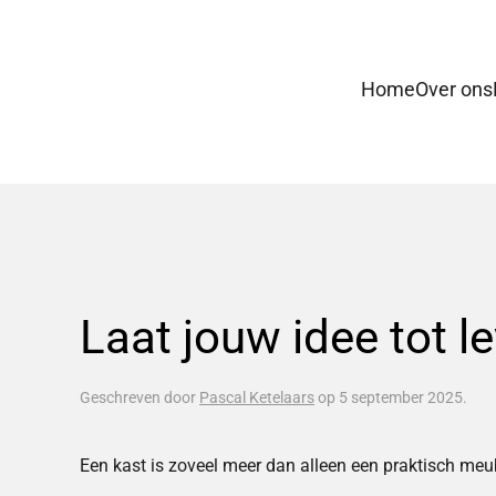
Skip to main content
Home
Over ons
Laat jouw idee tot 
Geschreven door
Pascal Ketelaars
op
5 september 2025
.
Een kast is zoveel meer dan alleen een praktisch meube