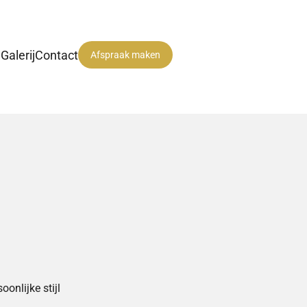
n
Galerij
Contact
Afspraak maken
onlijke stijl