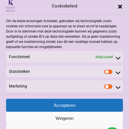
Cookiebeleid
Adres
Om de beste ervaringen te bieden, gebruiken wij technologieën zoals
Jacob Romenweg 2
cookies om informatie over je apparaat op te slaan en/of te raadplegen.
6042 EZ Roermond
Door in te stemmen met deze technologieën kunnen wij gegevens zoals
surfgedrag of unieke ID's op deze site verwerken. Als je geen toestemming
geeft of uw toestemming intrekt, kan dit een nadelige invloed hebben op
Contact
bepaalde functies en mogelijkheden.
Functioneel
+31 (0)475 332908
Altijd actief
info@kastenatelier.nl
Statistieken
Statisti
Overige
Marketing
Marketi
Algemene Voorwaarden
Privacy Statement
Accepteren
Alle rechten voorbehouden © 2025, Kasten Atelier.
Beheer en Onderhoud:
3PDesign
|
Vivere
|
LinQxx
.
Weigeren