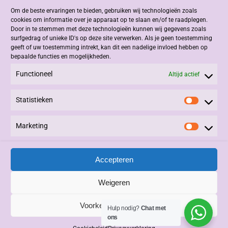
Om de beste ervaringen te bieden, gebruiken wij technologieën zoals
Jacob Romenweg 2
cookies om informatie over je apparaat op te slaan en/of te raadplegen.
6042 EZ Roermond
Door in te stemmen met deze technologieën kunnen wij gegevens zoals
surfgedrag of unieke ID's op deze site verwerken. Als je geen toestemming
geeft of uw toestemming intrekt, kan dit een nadelige invloed hebben op
Contact
bepaalde functies en mogelijkheden.
Functioneel
+31 (0)475 332908
Altijd actief
info@kastenatelier.nl
Statistieken
Statisti
Overige
Marketing
Marketi
Algemene Voorwaarden
Privacy Statement
Accepteren
Alle rechten voorbehouden © 2025, Kasten Atelier.
Beheer en Onderhoud:
3PDesign
|
Vivere
|
LinQxx
.
Weigeren
Voorkeuren bewaren
Hulp nodig?
Chat met
ons