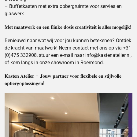
– Buffetkasten met extra opbergruimte voor servies en
glaswerk
𝐌𝐞𝐭 𝐦𝐚𝐚𝐭𝐰𝐞𝐫𝐤 𝐞𝐧 𝐞𝐞𝐧 𝐟𝐥𝐢𝐧𝐤𝐞 𝐝𝐨𝐬𝐢𝐬 𝐜𝐫𝐞𝐚𝐭𝐢𝐯𝐢𝐭𝐞𝐢𝐭 𝐢𝐬 𝐚𝐥𝐥𝐞𝐬 𝐦𝐨𝐠𝐞𝐥𝐢𝐣𝐤!
Benieuwd naar wat wij voor jou kunnen betekenen? Ontdek
de kracht van maatwerk! Neem contact met ons op via +31
(0)475 332908, stuur een e-mail naar info@kastenatelier.nl,
of kom langs in onze showroom in Roermond.
𝐊𝐚𝐬𝐭𝐞𝐧 𝐀𝐭𝐞𝐥𝐢𝐞𝐫 – 𝐉𝐨𝐮𝐰 𝐩𝐚𝐫𝐭𝐧𝐞𝐫 𝐯𝐨𝐨𝐫 𝐟𝐥𝐞𝐱𝐢𝐛𝐞𝐥𝐞 𝐞𝐧 𝐬𝐭𝐢𝐣𝐥𝐯𝐨𝐥𝐥𝐞
𝐨𝐩𝐛𝐞𝐫𝐠𝐨𝐩𝐥𝐨𝐬𝐬𝐢𝐧𝐠𝐞𝐧!