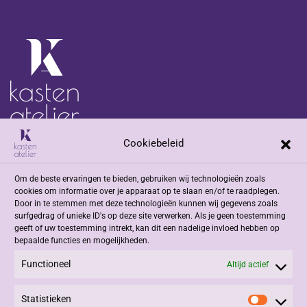
Cookiebeleid
Adres
Om de beste ervaringen te bieden, gebruiken wij technologieën zoals
Jacob Romenweg 2
cookies om informatie over je apparaat op te slaan en/of te raadplegen.
6042 EZ Roermond
Door in te stemmen met deze technologieën kunnen wij gegevens zoals
surfgedrag of unieke ID's op deze site verwerken. Als je geen toestemming
geeft of uw toestemming intrekt, kan dit een nadelige invloed hebben op
Contact
bepaalde functies en mogelijkheden.
Functioneel
+31 (0)475 332908
Altijd actief
info@kastenatelier.nl
Statistieken
Statisti