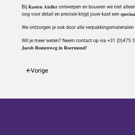
Bij 𝐊𝐚𝐬𝐭𝐞𝐧 𝐀𝐭𝐞𝐥𝐢𝐞𝐫 ontwerpen en bouwen we 
oog voor detail en precisie krijgt jouw kast een 𝐬𝐩𝐞𝐜𝐢𝐚𝐚𝐥 𝐩
We ontzorgen je ook door alle verpakkingsmaterialen
Wil je meer weten? Neem contact op via +31 (0)475 332908 of 
𝐉𝐚𝐜𝐨𝐛 𝐑𝐨𝐦𝐞𝐧𝐰𝐞𝐠 𝐢𝐧 𝐑𝐨𝐞𝐫𝐦𝐨𝐧𝐝!
Vorige