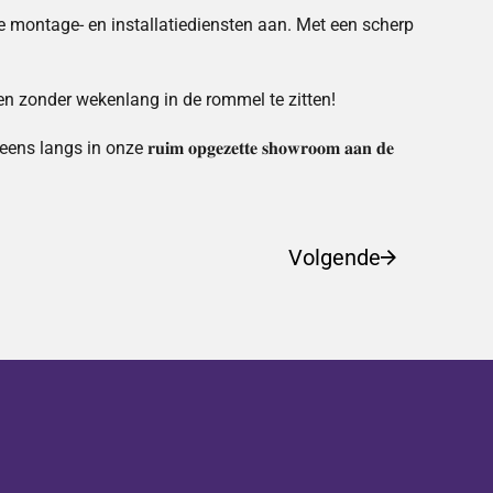
nele montage- en installatiediensten aan. Met een scherp
n zonder wekenlang in de rommel te zitten!
e 𝐫𝐮𝐢𝐦 𝐨𝐩𝐠𝐞𝐳𝐞𝐭𝐭𝐞 𝐬𝐡𝐨𝐰𝐫𝐨𝐨𝐦 𝐚𝐚𝐧 𝐝𝐞
Volgende