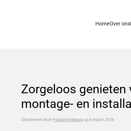
Skip to main content
Home
Over ons
Zorgeloos genieten
montage- en installa
Geschreven door
Pascal Ketelaars
op
6 maart 2026
.