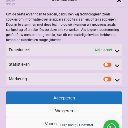
Adres
Om de beste ervaringen te bieden, gebruiken wij technologieën zoals
Jacob Romenweg 2
cookies om informatie over je apparaat op te slaan en/of te raadplegen.
6042 EZ Roermond
Door in te stemmen met deze technologieën kunnen wij gegevens zoals
surfgedrag of unieke ID's op deze site verwerken. Als je geen toestemming
geeft of uw toestemming intrekt, kan dit een nadelige invloed hebben op
Contact
bepaalde functies en mogelijkheden.
Functioneel
+31 (0)475 332908
Altijd actief
info@kastenatelier.nl
Statistieken
Statisti
Overige
Marketing
Marketi
Algemene Voorwaarden
Privacy Statement
Accepteren
Alle rechten voorbehouden © 2025, Kasten Atelier.
Beheer en Onderhoud:
3PDesign
|
Vivere
|
LinQxx
.
Weigeren
Voorkeuren bewaren
Hulp nodig?
Chat met