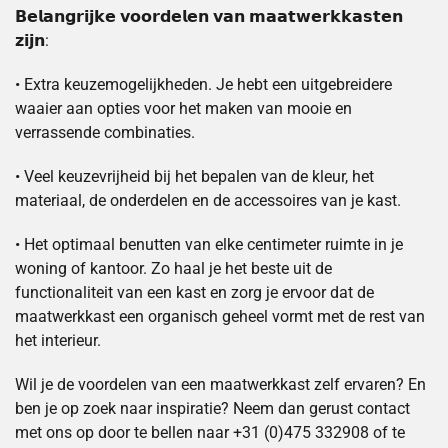
𝗕𝗲𝗹𝗮𝗻𝗴𝗿𝗶𝗷𝗸𝗲 𝘃𝗼𝗼𝗿𝗱𝗲𝗹𝗲𝗻 𝘃𝗮𝗻 𝗺𝗮𝗮𝘁𝘄𝗲𝗿𝗸𝗸𝗮𝘀𝘁𝗲𝗻
𝘇𝗶𝗷𝗻:
• Extra keuzemogelijkheden. Je hebt een uitgebreidere
waaier aan opties voor het maken van mooie en
verrassende combinaties.
• Veel keuzevrijheid bij het bepalen van de kleur, het
materiaal, de onderdelen en de accessoires van je kast.
• Het optimaal benutten van elke centimeter ruimte in je
woning of kantoor. Zo haal je het beste uit de
functionaliteit van een kast en zorg je ervoor dat de
maatwerkkast een organisch geheel vormt met de rest van
het interieur.
Wil je de voordelen van een maatwerkkast zelf ervaren? En
ben je op zoek naar inspiratie? Neem dan gerust contact
met ons op door te bellen naar +31 (0)475 332908 of te