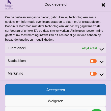
Cookiebeleid
Adres
Om de beste ervaringen te bieden, gebruiken wij technologieën zoals
Jacob Romenweg 2
cookies om informatie over je apparaat op te slaan en/of te raadplegen.
6042 EZ Roermond
Door in te stemmen met deze technologieën kunnen wij gegevens zoals
surfgedrag of unieke ID's op deze site verwerken. Als je geen toestemming
geeft of uw toestemming intrekt, kan dit een nadelige invloed hebben op
Contact
bepaalde functies en mogelijkheden.
Functioneel
+31 (0)475 332908
Altijd actief
info@kastenatelier.nl
Statistieken
Statisti
Overige
Marketing
Marketi
Algemene Voorwaarden
Privacy Statement
Accepteren
Alle rechten voorbehouden © 2025, Kasten Atelier.
Beheer en Onderhoud:
3PDesign
|
Vivere
|
LinQxx
.
Weigeren