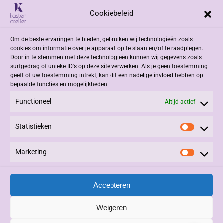
Cookiebeleid
Adres
Om de beste ervaringen te bieden, gebruiken wij technologieën zoals
Jacob Romenweg 2
cookies om informatie over je apparaat op te slaan en/of te raadplegen.
6042 EZ Roermond
Door in te stemmen met deze technologieën kunnen wij gegevens zoals
surfgedrag of unieke ID's op deze site verwerken. Als je geen toestemming
geeft of uw toestemming intrekt, kan dit een nadelige invloed hebben op
Contact
bepaalde functies en mogelijkheden.
Functioneel
+31 (0)475 332908
Altijd actief
info@kastenatelier.nl
Statistieken
Statisti
Overige
Marketing
Marketi
Algemene Voorwaarden
Privacy Statement
Accepteren
Alle rechten voorbehouden © 2025, Kasten Atelier.
Beheer en Onderhoud:
3PDesign
|
Vivere
|
LinQxx
.
Weigeren