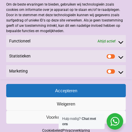
Om de beste ervaringen te bieden, gebruiken wij technologieën zoals
Jacob Romenweg 2
cookies om informatie over je apparaat op te slaan en/of te raadplegen.
6042 EZ Roermond
Door in te stemmen met deze technologieën kunnen wij gegevens zoals
surfgedrag of unieke ID's op deze site verwerken. Als je geen toestemming
geeft of uw toestemming intrekt, kan dit een nadelige invloed hebben op
Contact
bepaalde functies en mogelijkheden.
Functioneel
+31 (0)475 332908
Altijd actief
info@kastenatelier.nl
Statistieken
Statisti
Overige
Marketing
Marketi
Algemene Voorwaarden
Privacy Statement
Accepteren
Alle rechten voorbehouden © 2025, Kasten Atelier.
Beheer en Onderhoud:
3PDesign
|
Vivere
|
LinQxx
.
Weigeren
Voorkeuren bewaren
Hulp nodig?
Chat met
ons
Cookiebeleid
Privacyverklaring