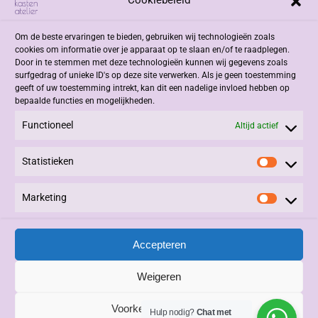
Cookiebeleid
Om de beste ervaringen te bieden, gebruiken wij technologieën zoals
cookies om informatie over je apparaat op te slaan en/of te raadplegen.
Door in te stemmen met deze technologieën kunnen wij gegevens zoals
surfgedrag of unieke ID's op deze site verwerken. Als je geen toestemming
geeft of uw toestemming intrekt, kan dit een nadelige invloed hebben op
bepaalde functies en mogelijkheden.
Functioneel
Altijd actief
Statistieken
Statisti
Marketing
Marketi
Accepteren
Weigeren
Voorkeuren bewaren
Hulp nodig?
Chat met