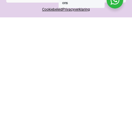
ons
Cookiebeleid
Privacyverklaring
Contact opnemen
Afspraak maken
Merken
“Als doorgewinterde ontwerpers zijn we dealer
van een aantal vooraanstaande maatwerk
meubel merken.”
Novamobili
Cinquanta3
Nidi