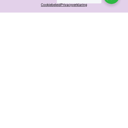
Cookiebeleid
Privacyverklaring
Contact opnemen
Afspraak maken
Merken
“Als doorgewinterde ontwerpers zijn we dealer
van een aantal vooraanstaande maatwerk
meubel merken.”
Novamobili
Cinquanta3
Nidi