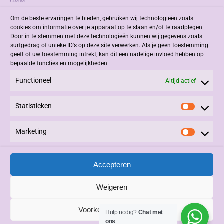
Om de beste ervaringen te bieden, gebruiken wij technologieën zoals
cookies om informatie over je apparaat op te slaan en/of te raadplegen.
Door in te stemmen met deze technologieën kunnen wij gegevens zoals
surfgedrag of unieke ID's op deze site verwerken. Als je geen toestemming
geeft of uw toestemming intrekt, kan dit een nadelige invloed hebben op
bepaalde functies en mogelijkheden.
Functioneel
Altijd actief
Statistieken
Statisti
Marketing
Marketi
Accepteren
Weigeren
Voorkeuren bewaren
Hulp nodig?
Chat met
ons